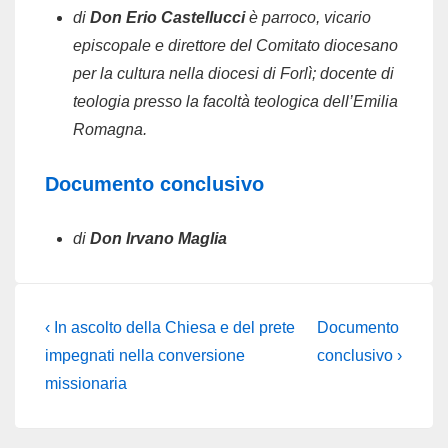
di
Don Erio Castellucci
è parroco, vicario
episcopale e direttore del Comitato diocesano
per la cultura nella diocesi di Forlì; docente di
teologia presso la facoltà teologica dell’Emilia
Romagna.
Documento conclusivo
di
Don Irvano Maglia
Navigazione
Previous
Next
‹ In ascolto della Chiesa e del prete
Documento
articoli
Post
Post
impegnati nella conversione
conclusivo ›
is
is
missionaria