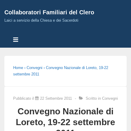
↓
Collaboratori Familiari del Clero
Skip
to
Laici a servizio della Chiesa e dei Sacerdoti
Main
Menù
Content
MENU
Principale
Home
›
Convegni
›
Convegno Nazionale di Loreto, 19-22
settembre 2011
Pubblicato il
22 Settembre 2011
Scritto in
Convegni
Convegno Nazionale di
Loreto, 19-22 settembre