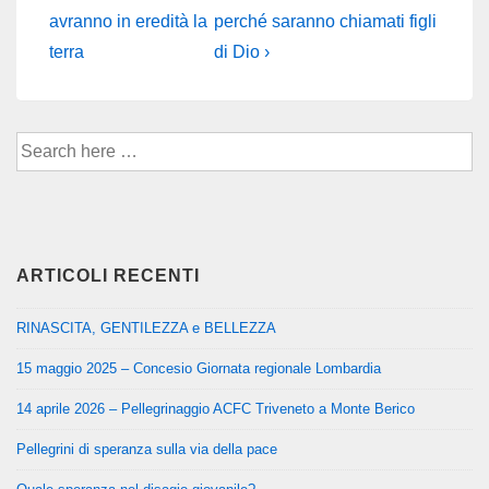
articoli
Post
Post
avranno in eredità la
perché saranno chiamati figli
is
is
terra
di Dio ›
Cerca
per:
ARTICOLI RECENTI
RINASCITA, GENTILEZZA e BELLEZZA
15 maggio 2025 – Concesio Giornata regionale Lombardia
14 aprile 2026 – Pellegrinaggio ACFC Triveneto a Monte Berico
Pellegrini di speranza sulla via della pace