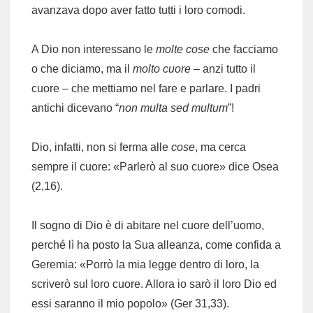
avanzava dopo aver fatto tutti i loro comodi.
A Dio non interessano le
molte cose
che facciamo
o che diciamo, ma il
molto cuore
– anzi tutto il
cuore – che mettiamo nel fare e parlare. I padri
antichi dicevano “
non multa sed multum
”!
Dio, infatti, non si ferma alle
cose
, ma cerca
sempre il cuore: «Parlerò al suo cuore» dice Osea
(2,16).
Il sogno di Dio è di abitare nel cuore dell’uomo,
perché lì ha posto la Sua alleanza, come confida a
Geremia: «Porrò la mia legge dentro di loro, la
scriverò sul loro cuore. Allora io sarò il loro Dio ed
essi saranno il mio popolo» (Ger 31,33).