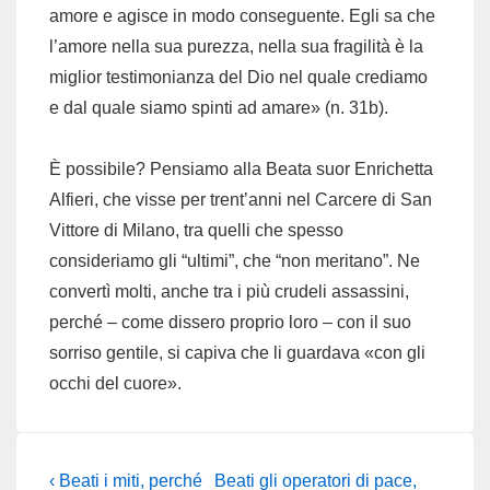
amore e agisce in modo conseguente. Egli sa che
l’amore nella sua purezza, nella sua fragilità è la
miglior testimonianza del Dio nel quale crediamo
e dal quale siamo spinti ad amare» (n. 31b).
È possibile? Pensiamo alla Beata suor Enrichetta
Alfieri, che visse per trent’anni nel Carcere di San
Vittore di Milano, tra quelli che spesso
consideriamo gli “ultimi”, che “non meritano”. Ne
convertì molti, anche tra i più crudeli assassini,
perché – come dissero proprio loro – con il suo
sorriso gentile, si capiva che li guardava «con gli
occhi del cuore».
Navigazione
Previous
Next
‹ Beati i miti, perché
Beati gli operatori di pace,