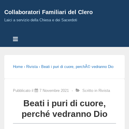
↓
Collaboratori Familiari del Clero
Skip
to
Laici a servizio della Chiesa e dei Sacerdoti
Main
Menù
Content
MENU
Principale
Home
›
Rivista
›
Beati i puri di cuore, perchÃ© vedranno Dio
Pubblicato il
7 Novembre 2021
Scritto in
Rivista
Beati i puri di cuore,
perché vedranno Dio