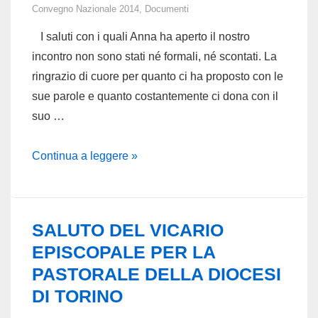
VOLTO
Convegno Nazionale 2014
,
Documenti
NUOVO
I saluti con i quali Anna ha aperto il nostro
DI
incontro non sono stati né formali, né scontati. La
PRETE
ringrazio di cuore per quanto ci ha proposto con le
sue parole e quanto costantemente ci dona con il
suo …
Saluto
Continua a leggere »
dell’Assistente
Nazionale
SALUTO DEL VICARIO
EPISCOPALE PER LA
PASTORALE DELLA DIOCESI
DI TORINO