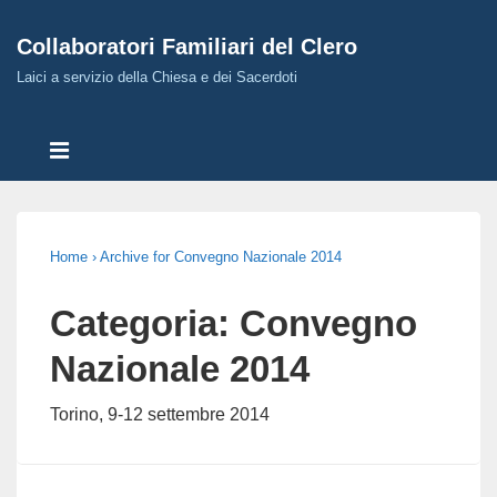
↓
Collaboratori Familiari del Clero
Skip
to
Laici a servizio della Chiesa e dei Sacerdoti
Main
Menù
Content
MENU
Principale
Home
›
Archive for Convegno Nazionale 2014
Categoria: Convegno
Nazionale 2014
Torino, 9-12 settembre 2014