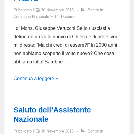
PRETE
Pubblicato il
30 Novembre 2015
Scritto in
DI
Convegno Nazionale 2014
,
Documenti
OGGI
di Mons. Giuseppe Verucchi Se io riuscissi a
delineare un volto nuovo di Chiesa e di prete, voi
mi direste: “Ma chi credi di essere?!” In 2000 anni
non abbiamo scoperto il volto nuovo? Che cosa
abbiamo fatto! Sarebbe …
UN
Continua a leggere »
VOLTO
NUOVO
DI
Saluto dell’Assistente
CHIESA
Nazionale
E
UN
Pubblicato il
30 Novembre 2015
Scritto in