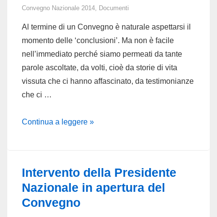
DELLA
Convegno Nazionale 2014
,
Documenti
DIOCESI
Al termine di un Convegno è naturale aspettarsi il
DI
momento delle ‘conclusioni’. Ma non è facile
TORINO
nell’immediato perché siamo permeati da tante
parole ascoltate, da volti, cioè da storie di vita
vissuta che ci hanno affascinato, da testimonianze
che ci …
Intervento
Continua a leggere »
Conclusivo
della
Presidente
Intervento della Presidente
Nazionale
Nazionale in apertura del
Convegno