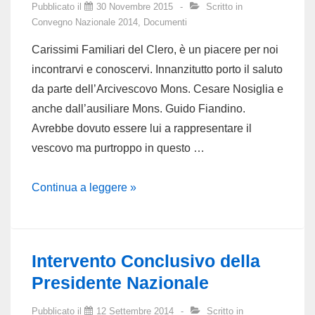
Pubblicato il
30 Novembre 2015
Scritto in
Convegno Nazionale 2014
,
Documenti
Carissimi Familiari del Clero, è un piacere per noi
incontrarvi e conoscervi. Innanzitutto porto il saluto
da parte dell’Arcivescovo Mons. Cesare Nosiglia e
anche dall’ausiliare Mons. Guido Fiandino.
Avrebbe dovuto essere lui a rappresentare il
vescovo ma purtroppo in questo …
SALUTO
Continua a leggere »
DEL
VICARIO
EPISCOPALE
Intervento Conclusivo della
PER
Presidente Nazionale
LA
PASTORALE
Pubblicato il
12 Settembre 2014
Scritto in