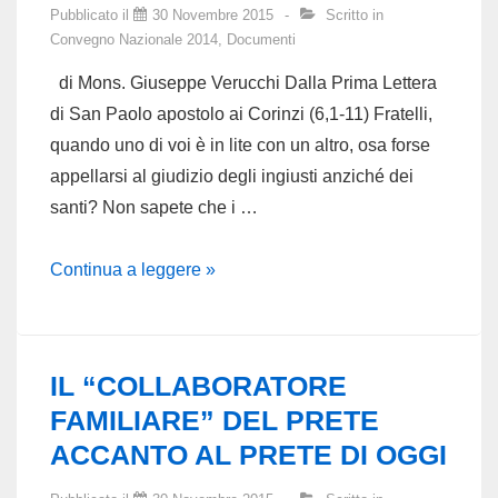
Pubblicato il
30 Novembre 2015
Scritto in
Convegno Nazionale 2014
,
Documenti
di Mons. Giuseppe Verucchi Dalla Prima Lettera
di San Paolo apostolo ai Corinzi (6,1-11) Fratelli,
quando uno di voi è in lite con un altro, osa forse
appellarsi al giudizio degli ingiusti anziché dei
santi? Non sapete che i …
OMELIA
Continua a leggere »
nel
giorno
dell’apertura
IL “COLLABORATORE
del
FAMILIARE” DEL PRETE
Convegno
ACCANTO AL PRETE DI OGGI