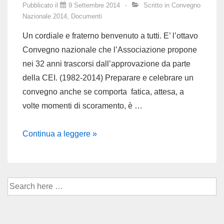
Pubblicato il
9 Settembre 2014
Scritto in
Convegno
Nazionale 2014
,
Documenti
Un cordiale e fraterno benvenuto a tutti. E’ l’ottavo
Convegno nazionale che l’Associazione propone
nei 32 anni trascorsi dall’approvazione da parte
della CEI. (1982-2014) Preparare e celebrare un
convegno anche se comporta fatica, attesa, a
volte momenti di scoramento, è …
Intervento
Continua a leggere »
della
Presidente
Nazionale
Cerca
in
per:
apertura
del