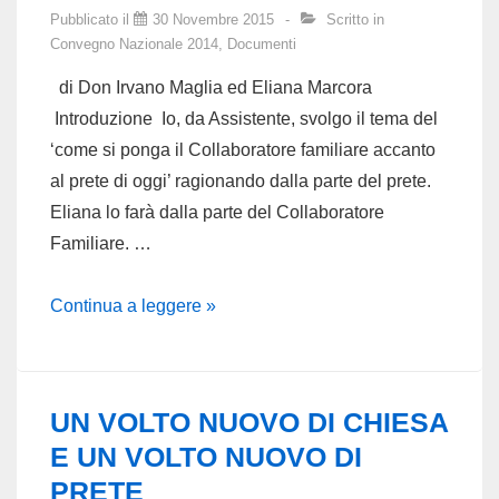
PRETE
Pubblicato il
30 Novembre 2015
Scritto in
DI
Convegno Nazionale 2014
,
Documenti
OGGI
di Don Irvano Maglia ed Eliana Marcora
Introduzione Io, da Assistente, svolgo il tema del
‘come si ponga il Collaboratore familiare accanto
al prete di oggi’ ragionando dalla parte del prete.
Eliana lo farà dalla parte del Collaboratore
Familiare. …
IL
Continua a leggere »
“COLLABORATORE
FAMILIARE”
DEL
UN VOLTO NUOVO DI CHIESA
PRETE
E UN VOLTO NUOVO DI
ACCANTO
PRETE
AL