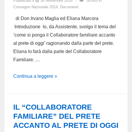
Pubblicato il
30 Novembre 2015
Scritto in
Convegno Nazionale 2014
,
Documenti
di Don Irvano Maglia ed Eliana Marcora
Introduzione Io, da Assistente, svolgo il tema del
‘come si ponga il Collaboratore familiare accanto
al prete di oggi’ ragionando dalla parte del prete.
Eliana lo farà dalla parte del Collaboratore
Familiare. …
IL
Continua a leggere »
“COLLABORATORE
FAMILIARE”
DEL
IL “COLLABORATORE
PRETE
FAMILIARE” DEL PRETE
ACCANTO
ACCANTO AL PRETE DI OGGI
AL